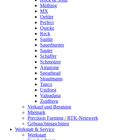
Müthing
MX
Oehler
Perfect
Quicke
Reck
Saphir
Sauerburger
Sauter
Schäffer
Schmotzer
Amazone
Spearhead
Strautmann
Tanco
Uniforst
Valpadana
Zuidberg
Verkauf und Beratung
Mietpark
Precision Farming / RTK-Netzwerk
Gebrauchtmaschinen
Werkstatt & Service
Werkstatt