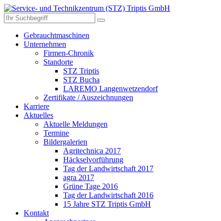
Gebrauchtmaschinen
Unternehmen
Firmen-Chronik
Standorte
STZ Triptis
STZ Bucha
LAREMO Langenwetzendorf
Zertifikate / Auszeichnungen
Karriere
Aktuelles
Aktuelle Meldungen
Termine
Bildergalerien
Agritechnica 2017
Häckselvorführung
Tag der Landwirtschaft 2017
agra 2017
Grüne Tage 2016
Tag der Landwirtschaft 2016
15 Jahre STZ Triptis GmbH
Kontakt