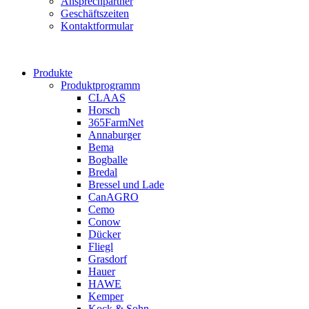
Ansprechpartner
Geschäftszeiten
Kontaktformular
Produkte
Produktprogramm
CLAAS
Horsch
365FarmNet
Annaburger
Bema
Bogballe
Bredal
Bressel und Lade
CanAGRO
Cemo
Conow
Dücker
Fliegl
Grasdorf
Hauer
HAWE
Kemper
Kock & Sohn