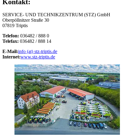
Kontakt:
SERVICE- UND TECHNIKZENTRUM (STZ) GmbH
Oberpöllnitzer Straße 30
07819 Triptis
Telefon:
036482 / 888 0
Telefax:
036482 / 888 14
E-Mail:
info (at) stz-triptis.de
Internet:
www.stz-triptis.de