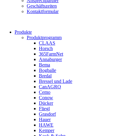
Ansprechpartner
Geschäftszeiten
Kontaktformular
Produkte
Produktprogramm
CLAAS
Horsch
365FarmNet
Annaburger
Bema
Bogballe
Bredal
Bressel und Lade
CanAGRO
Cemo
Conow
Dücker
Fliegl
Grasdorf
Hauer
HAWE
Kemper
Kock & Sohn