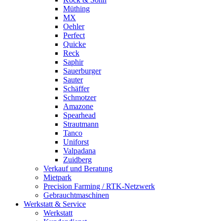
Müthing
MX
Oehler
Perfect
Quicke
Reck
Saphir
Sauerburger
Sauter
Schäffer
Schmotzer
Amazone
Spearhead
Strautmann
Tanco
Uniforst
Valpadana
Zuidberg
Verkauf und Beratung
Mietpark
Precision Farming / RTK-Netzwerk
Gebrauchtmaschinen
Werkstatt & Service
Werkstatt