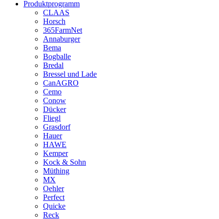
Produktprogramm
CLAAS
Horsch
365FarmNet
Annaburger
Bema
Bogballe
Bredal
Bressel und Lade
CanAGRO
Cemo
Conow
Dücker
Fliegl
Grasdorf
Hauer
HAWE
Kemper
Kock & Sohn
Müthing
MX
Oehler
Perfect
Quicke
Reck