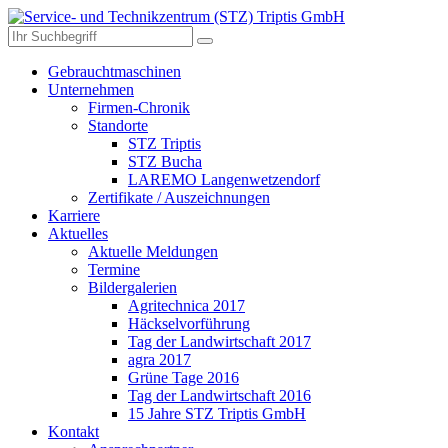
Gebrauchtmaschinen
Unternehmen
Firmen-Chronik
Standorte
STZ Triptis
STZ Bucha
LAREMO Langenwetzendorf
Zertifikate / Auszeichnungen
Karriere
Aktuelles
Aktuelle Meldungen
Termine
Bildergalerien
Agritechnica 2017
Häckselvorführung
Tag der Landwirtschaft 2017
agra 2017
Grüne Tage 2016
Tag der Landwirtschaft 2016
15 Jahre STZ Triptis GmbH
Kontakt