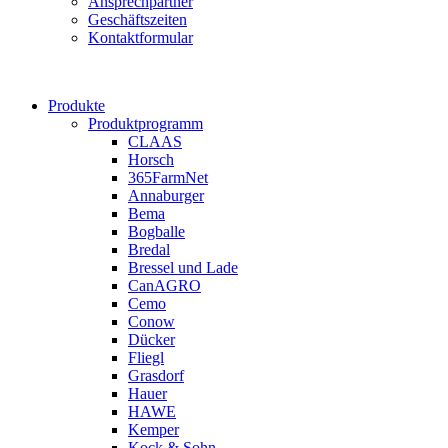
Ansprechpartner
Geschäftszeiten
Kontaktformular
Produkte
Produktprogramm
CLAAS
Horsch
365FarmNet
Annaburger
Bema
Bogballe
Bredal
Bressel und Lade
CanAGRO
Cemo
Conow
Dücker
Fliegl
Grasdorf
Hauer
HAWE
Kemper
Kock & Sohn