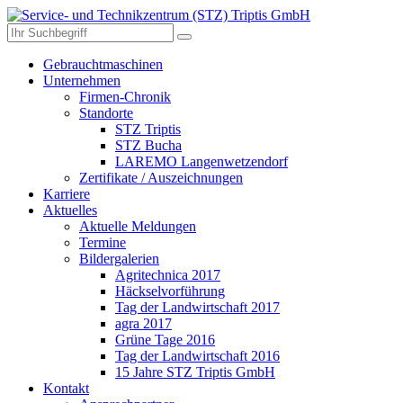
Gebrauchtmaschinen
Unternehmen
Firmen-Chronik
Standorte
STZ Triptis
STZ Bucha
LAREMO Langenwetzendorf
Zertifikate / Auszeichnungen
Karriere
Aktuelles
Aktuelle Meldungen
Termine
Bildergalerien
Agritechnica 2017
Häckselvorführung
Tag der Landwirtschaft 2017
agra 2017
Grüne Tage 2016
Tag der Landwirtschaft 2016
15 Jahre STZ Triptis GmbH
Kontakt