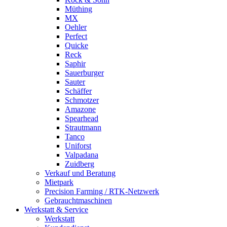
Müthing
MX
Oehler
Perfect
Quicke
Reck
Saphir
Sauerburger
Sauter
Schäffer
Schmotzer
Amazone
Spearhead
Strautmann
Tanco
Uniforst
Valpadana
Zuidberg
Verkauf und Beratung
Mietpark
Precision Farming / RTK-Netzwerk
Gebrauchtmaschinen
Werkstatt & Service
Werkstatt