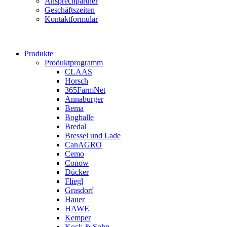
Ansprechpartner
Geschäftszeiten
Kontaktformular
Produkte
Produktprogramm
CLAAS
Horsch
365FarmNet
Annaburger
Bema
Bogballe
Bredal
Bressel und Lade
CanAGRO
Cemo
Conow
Dücker
Fliegl
Grasdorf
Hauer
HAWE
Kemper
Kock & Sohn