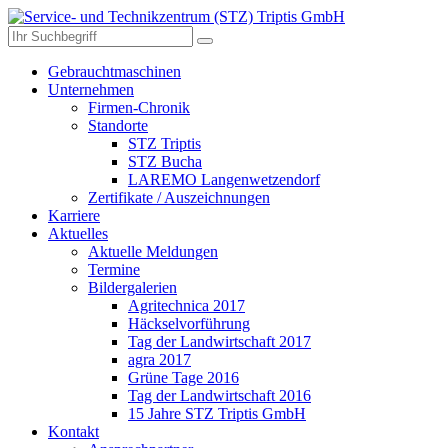
Gebrauchtmaschinen
Unternehmen
Firmen-Chronik
Standorte
STZ Triptis
STZ Bucha
LAREMO Langenwetzendorf
Zertifikate / Auszeichnungen
Karriere
Aktuelles
Aktuelle Meldungen
Termine
Bildergalerien
Agritechnica 2017
Häckselvorführung
Tag der Landwirtschaft 2017
agra 2017
Grüne Tage 2016
Tag der Landwirtschaft 2016
15 Jahre STZ Triptis GmbH
Kontakt