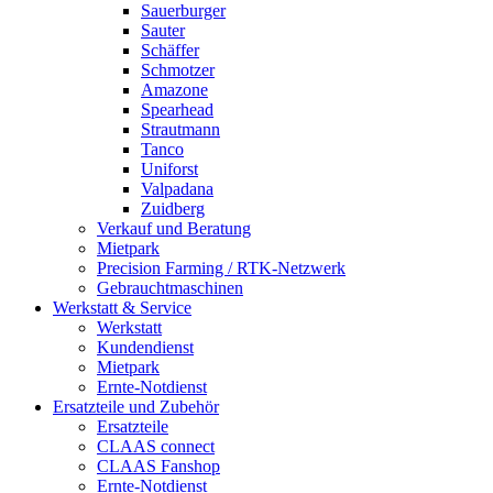
Sauerburger
Sauter
Schäffer
Schmotzer
Amazone
Spearhead
Strautmann
Tanco
Uniforst
Valpadana
Zuidberg
Verkauf und Beratung
Mietpark
Precision Farming / RTK-Netzwerk
Gebrauchtmaschinen
Werkstatt & Service
Werkstatt
Kundendienst
Mietpark
Ernte-Notdienst
Ersatzteile und Zubehör
Ersatzteile
CLAAS connect
CLAAS Fanshop
Ernte-Notdienst