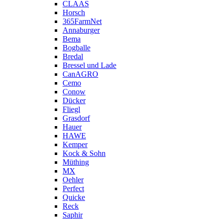
CLAAS
Horsch
365FarmNet
Annaburger
Bema
Bogballe
Bredal
Bressel und Lade
CanAGRO
Cemo
Conow
Dücker
Fliegl
Grasdorf
Hauer
HAWE
Kemper
Kock & Sohn
Müthing
MX
Oehler
Perfect
Quicke
Reck
Saphir