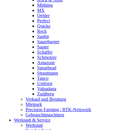
Müthing
MX
Oehler
Perfect
Quicke
Reck
Saphir
Sauerburger
Sauter
Schäffer
Schmotzer
Amazone
Spearhead
Strautmann
Tanco
Uniforst
Valpadana
Zuidberg
Verkauf und Beratung
Mietpark
Precision Farming / RTK-Netzwerk
Gebrauchtmaschinen
Werkstatt & Service
Werkstatt