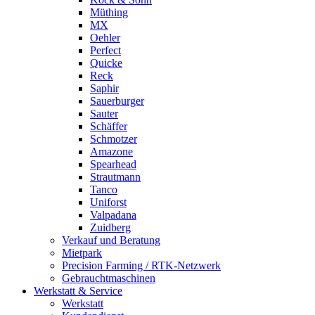
Müthing
MX
Oehler
Perfect
Quicke
Reck
Saphir
Sauerburger
Sauter
Schäffer
Schmotzer
Amazone
Spearhead
Strautmann
Tanco
Uniforst
Valpadana
Zuidberg
Verkauf und Beratung
Mietpark
Precision Farming / RTK-Netzwerk
Gebrauchtmaschinen
Werkstatt & Service
Werkstatt