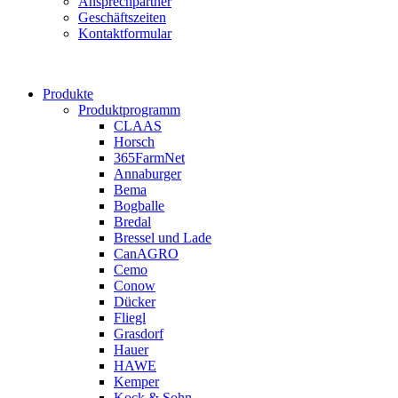
Ansprechpartner
Geschäftszeiten
Kontaktformular
Produkte
Produktprogramm
CLAAS
Horsch
365FarmNet
Annaburger
Bema
Bogballe
Bredal
Bressel und Lade
CanAGRO
Cemo
Conow
Dücker
Fliegl
Grasdorf
Hauer
HAWE
Kemper
Kock & Sohn