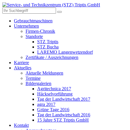
Gebrauchtmaschinen
Unternehmen
Firmen-Chronik
Standorte
STZ Triptis
STZ Bucha
LAREMO Langenwetzendorf
Zertifikate / Auszeichnungen
Karriere
Aktuelles
Aktuelle Meldungen
Termine
Bildergalerien
Agritechnica 2017
Häckselvorführung
Tag der Landwirtschaft 2017
agra 2017
Grüne Tage 2016
Tag der Landwirtschaft 2016
15 Jahre STZ Triptis GmbH
Kontakt