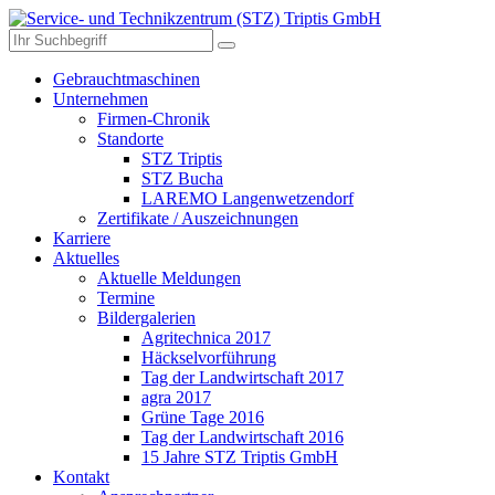
Gebrauchtmaschinen
Unternehmen
Firmen-Chronik
Standorte
STZ Triptis
STZ Bucha
LAREMO Langenwetzendorf
Zertifikate / Auszeichnungen
Karriere
Aktuelles
Aktuelle Meldungen
Termine
Bildergalerien
Agritechnica 2017
Häckselvorführung
Tag der Landwirtschaft 2017
agra 2017
Grüne Tage 2016
Tag der Landwirtschaft 2016
15 Jahre STZ Triptis GmbH
Kontakt