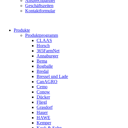
Ansprechpartner
Geschäftszeiten
Kontaktformular
Produkte
Produktprogramm
CLAAS
Horsch
365FarmNet
Annaburger
Bema
Bogballe
Bredal
Bressel und Lade
CanAGRO
Cemo
Conow
Dücker
Fliegl
Grasdorf
Hauer
HAWE
Kemper
Kock & Sohn