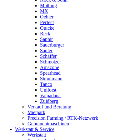
Müthing
MX
Oehler
Perfect
Quicke
Reck
Saphir
Sauerburger
Sauter
Schäffer
Schmotzer
Amazone
Spearhead
Strautmann
Tanco
Uniforst
Valpadana
Zuidberg
Verkauf und Beratung
Mietpark
Precision Farming / RTK-Netzwerk
Gebrauchtmaschinen
Werkstatt & Service
Werkstatt