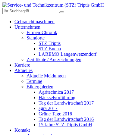
Gebrauchtmaschinen
Unternehmen
Firmen-Chronik
Standorte
STZ Triptis
STZ Bucha
LAREMO Langenwetzendorf
Zertifikate / Auszeichnungen
Karriere
Aktuelles
Aktuelle Meldungen
Termine
Bildergalerien
Agritechnica 2017
Häckselvorführung
Tag der Landwirtschaft 2017
agra 2017
Grüne Tage 2016
Tag der Landwirtschaft 2016
15 Jahre STZ Triptis GmbH
Kontakt