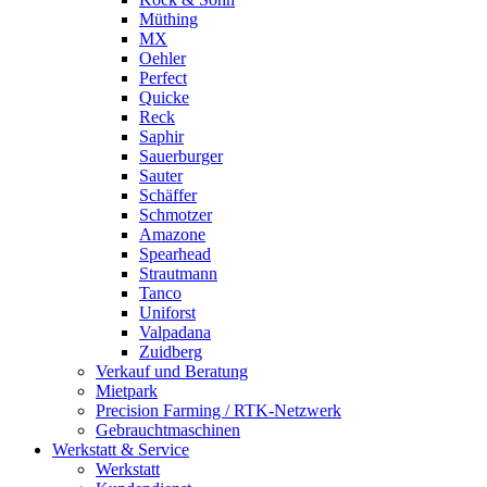
Müthing
MX
Oehler
Perfect
Quicke
Reck
Saphir
Sauerburger
Sauter
Schäffer
Schmotzer
Amazone
Spearhead
Strautmann
Tanco
Uniforst
Valpadana
Zuidberg
Verkauf und Beratung
Mietpark
Precision Farming / RTK-Netzwerk
Gebrauchtmaschinen
Werkstatt & Service
Werkstatt