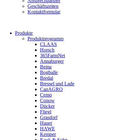
Ansprechpartner
Geschäftszeiten
Kontaktformular
Produkte
Produktprogramm
CLAAS
Horsch
365FarmNet
Annaburger
Bema
Bogballe
Bredal
Bressel und Lade
CanAGRO
Cemo
Conow
Dücker
Fliegl
Grasdorf
Hauer
HAWE
Kemper
Kock & Sohn