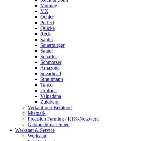
Müthing
MX
Oehler
Perfect
Quicke
Reck
Saphir
Sauerburger
Sauter
Schäffer
Schmotzer
Amazone
Spearhead
Strautmann
Tanco
Uniforst
Valpadana
Zuidberg
Verkauf und Beratung
Mietpark
Precision Farming / RTK-Netzwerk
Gebrauchtmaschinen
Werkstatt & Service
Werkstatt