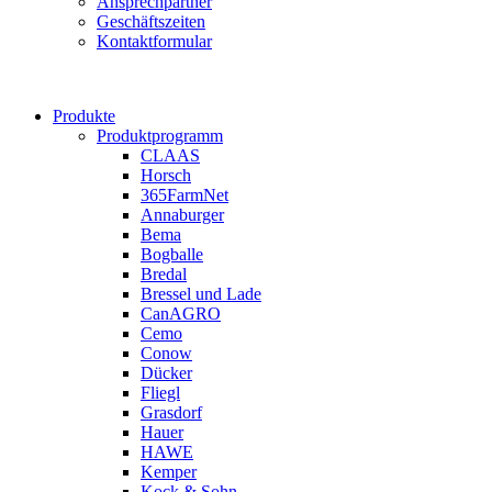
Ansprechpartner
Geschäftszeiten
Kontaktformular
Produkte
Produktprogramm
CLAAS
Horsch
365FarmNet
Annaburger
Bema
Bogballe
Bredal
Bressel und Lade
CanAGRO
Cemo
Conow
Dücker
Fliegl
Grasdorf
Hauer
HAWE
Kemper
Kock & Sohn