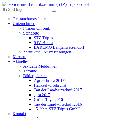
Gebrauchtmaschinen
Unternehmen
Firmen-Chronik
Standorte
STZ Triptis
STZ Bucha
LAREMO Langenwetzendorf
Zertifikate / Auszeichnungen
Karriere
Aktuelles
Aktuelle Meldungen
Termine
Bildergalerien
Agritechnica 2017
Häckselvorführung
Tag der Landwirtschaft 2017
agra 2017
Grüne Tage 2016
Tag der Landwirtschaft 2016
15 Jahre STZ Triptis GmbH
Kontakt