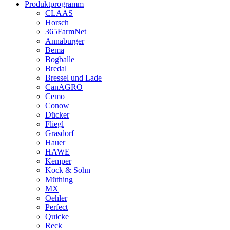
Produktprogramm
CLAAS
Horsch
365FarmNet
Annaburger
Bema
Bogballe
Bredal
Bressel und Lade
CanAGRO
Cemo
Conow
Dücker
Fliegl
Grasdorf
Hauer
HAWE
Kemper
Kock & Sohn
Müthing
MX
Oehler
Perfect
Quicke
Reck