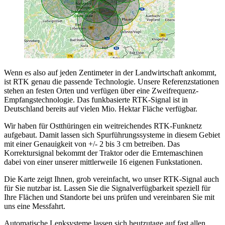
Wenn es also auf jeden Zentimeter in der Landwirtschaft ankommt,
ist RTK genau die passende Technologie. Unsere Referenzstationen
stehen an festen Orten und verfügen über eine Zweifrequenz-
Empfangstechnologie. Das funkbasierte RTK-Signal ist in
Deutschland bereits auf vielen Mio. Hektar Fläche verfügbar.
Wir haben für Ostthüringen ein weitreichendes RTK-Funknetz
aufgebaut. Damit lassen sich Spurführungssysteme in diesem Gebiet
mit einer Genauigkeit von +/- 2 bis 3 cm betreiben. Das
Korrektursignal bekommt der Traktor oder die Erntemaschinen
dabei von einer unserer mittlerweile 16 eigenen Funkstationen.
Die Karte zeigt Ihnen, grob vereinfacht, wo unser RTK-Signal auch
für Sie nutzbar ist. Lassen Sie die Signalverfügbarkeit speziell für
Ihre Flächen und Standorte bei uns prüfen und vereinbaren Sie mit
uns eine Messfahrt.
Automatische Lenksysteme lassen sich heutzutage auf fast allen