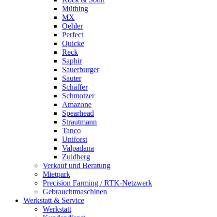
Müthing
MX
Oehler
Perfect
Quicke
Reck
Saphir
Sauerburger
Sauter
Schäffer
Schmotzer
Amazone
Spearhead
Strautmann
Tanco
Uniforst
Valpadana
Zuidberg
Verkauf und Beratung
Mietpark
Precision Farming / RTK-Netzwerk
Gebrauchtmaschinen
Werkstatt & Service
Werkstatt