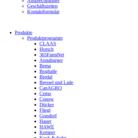
Ansprechpartner
Geschäftszeiten
Kontaktformular
Produkte
Produktprogramm
CLAAS
Horsch
365FarmNet
Annaburger
Bema
Bogballe
Bredal
Bressel und Lade
CanAGRO
Cemo
Conow
Dücker
Fliegl
Grasdorf
Hauer
HAWE
Kemper
Kock & Sohn