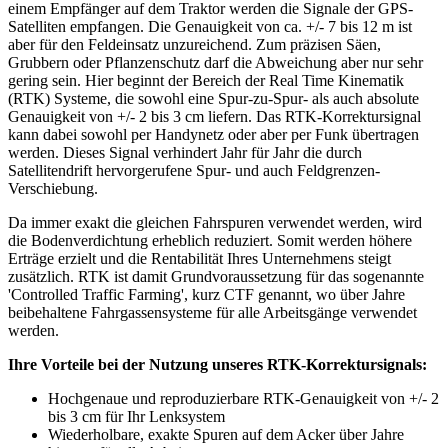
einem Empfänger auf dem Traktor werden die Signale der GPS-
Satelliten empfangen. Die Genauigkeit von ca. +/- 7 bis 12 m ist
aber für den Feldeinsatz unzureichend. Zum präzisen Säen,
Grubbern oder Pflanzenschutz darf die Abweichung aber nur sehr
gering sein. Hier beginnt der Bereich der Real Time Kinematik
(RTK) Systeme, die sowohl eine Spur-zu-Spur- als auch absolute
Genauigkeit von +/- 2 bis 3 cm liefern. Das RTK-Korrektursignal
kann dabei sowohl per Handynetz oder aber per Funk übertragen
werden. Dieses Signal verhindert Jahr für Jahr die durch
Satellitendrift hervorgerufene Spur- und auch Feldgrenzen-
Verschiebung.
Da immer exakt die gleichen Fahrspuren verwendet werden, wird
die Bodenverdichtung erheblich reduziert. Somit werden höhere
Erträge erzielt und die Rentabilität Ihres Unternehmens steigt
zusätzlich. RTK ist damit Grundvoraussetzung für das sogenannte
'Controlled Traffic Farming', kurz CTF genannt, wo über Jahre
beibehaltene Fahrgassensysteme für alle Arbeitsgänge verwendet
werden.
Ihre Vorteile bei der Nutzung unseres RTK-Korrektursignals:
Hochgenaue und reproduzierbare RTK-Genauigkeit von +/- 2
bis 3 cm für Ihr Lenksystem
Wiederholbare, exakte Spuren auf dem Acker über Jahre