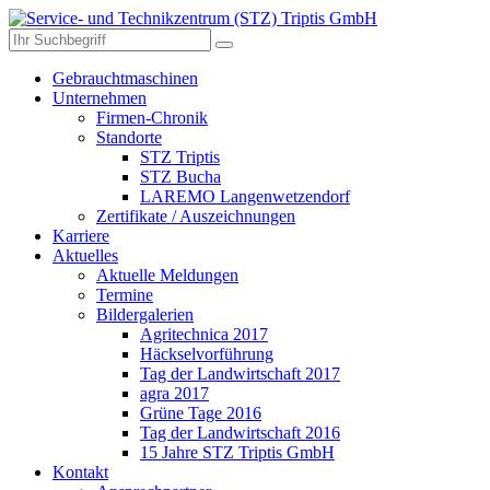
Gebrauchtmaschinen
Unternehmen
Firmen-Chronik
Standorte
STZ Triptis
STZ Bucha
LAREMO Langenwetzendorf
Zertifikate / Auszeichnungen
Karriere
Aktuelles
Aktuelle Meldungen
Termine
Bildergalerien
Agritechnica 2017
Häckselvorführung
Tag der Landwirtschaft 2017
agra 2017
Grüne Tage 2016
Tag der Landwirtschaft 2016
15 Jahre STZ Triptis GmbH
Kontakt