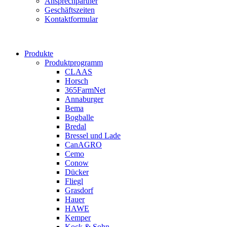
Ansprechpartner
Geschäftszeiten
Kontaktformular
Produkte
Produktprogramm
CLAAS
Horsch
365FarmNet
Annaburger
Bema
Bogballe
Bredal
Bressel und Lade
CanAGRO
Cemo
Conow
Dücker
Fliegl
Grasdorf
Hauer
HAWE
Kemper
Kock & Sohn