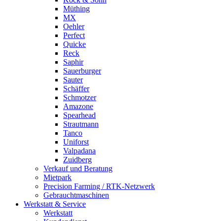
Müthing
MX
Oehler
Perfect
Quicke
Reck
Saphir
Sauerburger
Sauter
Schäffer
Schmotzer
Amazone
Spearhead
Strautmann
Tanco
Uniforst
Valpadana
Zuidberg
Verkauf und Beratung
Mietpark
Precision Farming / RTK-Netzwerk
Gebrauchtmaschinen
Werkstatt & Service
Werkstatt