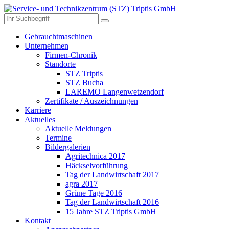
Gebrauchtmaschinen
Unternehmen
Firmen-Chronik
Standorte
STZ Triptis
STZ Bucha
LAREMO Langenwetzendorf
Zertifikate / Auszeichnungen
Karriere
Aktuelles
Aktuelle Meldungen
Termine
Bildergalerien
Agritechnica 2017
Häckselvorführung
Tag der Landwirtschaft 2017
agra 2017
Grüne Tage 2016
Tag der Landwirtschaft 2016
15 Jahre STZ Triptis GmbH
Kontakt