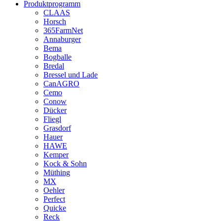
Produktprogramm
CLAAS
Horsch
365FarmNet
Annaburger
Bema
Bogballe
Bredal
Bressel und Lade
CanAGRO
Cemo
Conow
Dücker
Fliegl
Grasdorf
Hauer
HAWE
Kemper
Kock & Sohn
Müthing
MX
Oehler
Perfect
Quicke
Reck