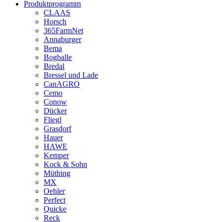
Produktprogramm
CLAAS
Horsch
365FarmNet
Annaburger
Bema
Bogballe
Bredal
Bressel und Lade
CanAGRO
Cemo
Conow
Dücker
Fliegl
Grasdorf
Hauer
HAWE
Kemper
Kock & Sohn
Müthing
MX
Oehler
Perfect
Quicke
Reck