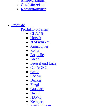
Ansprechpartner
Geschäftszeiten
Kontaktformular
Produkte
Produktprogramm
CLAAS
Horsch
365FarmNet
Annaburger
Bema
Bogballe
Bredal
Bressel und Lade
CanAGRO
Cemo
Conow
Dücker
Fliegl
Grasdorf
Hauer
HAWE
Kemper
Kock & Sohn