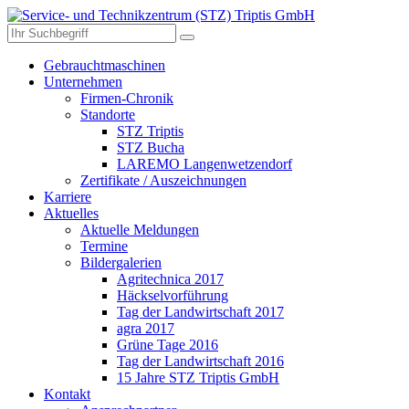
Gebrauchtmaschinen
Unternehmen
Firmen-Chronik
Standorte
STZ Triptis
STZ Bucha
LAREMO Langenwetzendorf
Zertifikate / Auszeichnungen
Karriere
Aktuelles
Aktuelle Meldungen
Termine
Bildergalerien
Agritechnica 2017
Häckselvorführung
Tag der Landwirtschaft 2017
agra 2017
Grüne Tage 2016
Tag der Landwirtschaft 2016
15 Jahre STZ Triptis GmbH
Kontakt