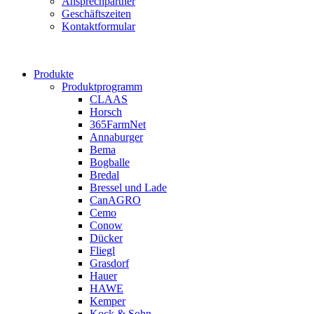
Ansprechpartner
Geschäftszeiten
Kontaktformular
Produkte
Produktprogramm
CLAAS
Horsch
365FarmNet
Annaburger
Bema
Bogballe
Bredal
Bressel und Lade
CanAGRO
Cemo
Conow
Dücker
Fliegl
Grasdorf
Hauer
HAWE
Kemper
Kock & Sohn