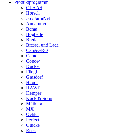
Produktprogramm
CLAAS
Horsch
365FarmNet
Annaburger
Bema
Bogballe
Bredal
Bressel und Lade
CanAGRO
Cemo
Conow
Dücker
Fliegl
Grasdorf
Hauer
HAWE
Kemper
Kock & Sohn
Müthing
MX
Oehler
Perfect
Quicke
Reck