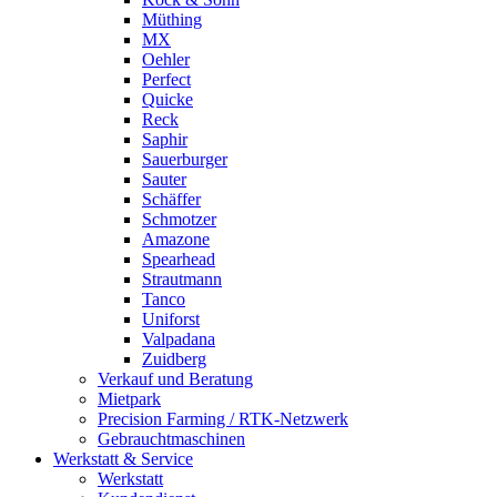
Müthing
MX
Oehler
Perfect
Quicke
Reck
Saphir
Sauerburger
Sauter
Schäffer
Schmotzer
Amazone
Spearhead
Strautmann
Tanco
Uniforst
Valpadana
Zuidberg
Verkauf und Beratung
Mietpark
Precision Farming / RTK-Netzwerk
Gebrauchtmaschinen
Werkstatt & Service
Werkstatt