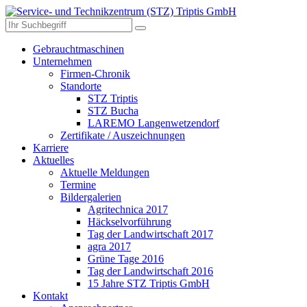
Gebrauchtmaschinen
Unternehmen
Firmen-Chronik
Standorte
STZ Triptis
STZ Bucha
LAREMO Langenwetzendorf
Zertifikate / Auszeichnungen
Karriere
Aktuelles
Aktuelle Meldungen
Termine
Bildergalerien
Agritechnica 2017
Häckselvorführung
Tag der Landwirtschaft 2017
agra 2017
Grüne Tage 2016
Tag der Landwirtschaft 2016
15 Jahre STZ Triptis GmbH
Kontakt