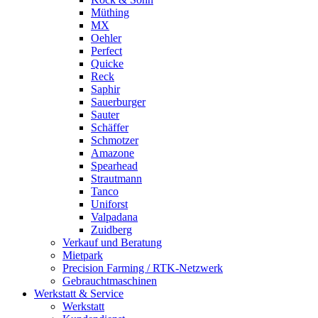
Müthing
MX
Oehler
Perfect
Quicke
Reck
Saphir
Sauerburger
Sauter
Schäffer
Schmotzer
Amazone
Spearhead
Strautmann
Tanco
Uniforst
Valpadana
Zuidberg
Verkauf und Beratung
Mietpark
Precision Farming / RTK-Netzwerk
Gebrauchtmaschinen
Werkstatt & Service
Werkstatt