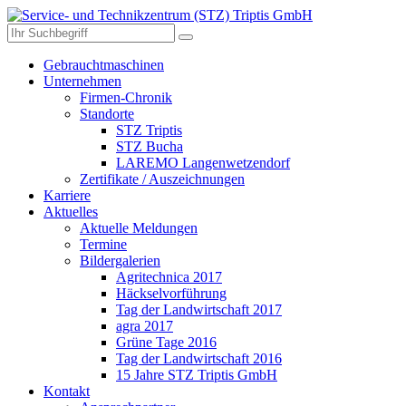
Gebrauchtmaschinen
Unternehmen
Firmen-Chronik
Standorte
STZ Triptis
STZ Bucha
LAREMO Langenwetzendorf
Zertifikate / Auszeichnungen
Karriere
Aktuelles
Aktuelle Meldungen
Termine
Bildergalerien
Agritechnica 2017
Häckselvorführung
Tag der Landwirtschaft 2017
agra 2017
Grüne Tage 2016
Tag der Landwirtschaft 2016
15 Jahre STZ Triptis GmbH
Kontakt