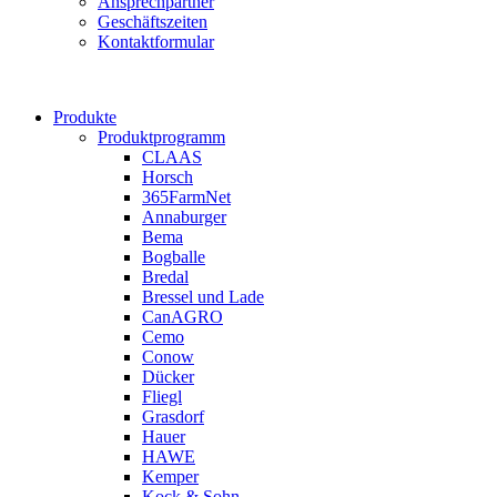
Ansprechpartner
Geschäftszeiten
Kontaktformular
Produkte
Produktprogramm
CLAAS
Horsch
365FarmNet
Annaburger
Bema
Bogballe
Bredal
Bressel und Lade
CanAGRO
Cemo
Conow
Dücker
Fliegl
Grasdorf
Hauer
HAWE
Kemper
Kock & Sohn