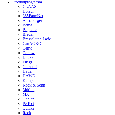
Produktprogramm
CLAAS
Horsch
365FarmNet
Annaburger
Bema
Bogballe
Bredal
Bressel und Lade
CanAGRO
Cemo
Conow
Dücker
Fliegl
Grasdorf
Hauer
HAWE
Kemper
Kock & Sohn
Müthing
MX
Oehler
Perfect
Quicke
Reck