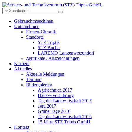
Gebrauchtmaschinen
Unternehmen
Firmen-Chronik
Standorte
STZ Triptis
STZ Bucha
LAREMO Langenwetzendorf
Zertifikate / Auszeichnungen
Karriere
Aktuelles
Aktuelle Meldungen
Termine
Bildergalerien
Agritechnica 2017
Häckselvorführung
Tag der Landwirtschaft 2017
agra 2017
Grüne Tage 2016
Tag der Landwirtschaft 2016
15 Jahre STZ Triptis GmbH
Kontakt