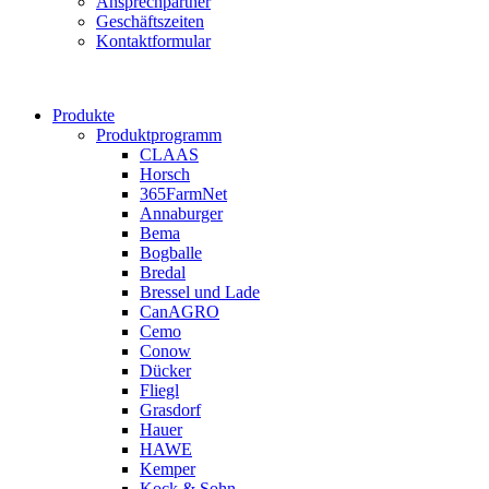
Ansprechpartner
Geschäftszeiten
Kontaktformular
Produkte
Produktprogramm
CLAAS
Horsch
365FarmNet
Annaburger
Bema
Bogballe
Bredal
Bressel und Lade
CanAGRO
Cemo
Conow
Dücker
Fliegl
Grasdorf
Hauer
HAWE
Kemper
Kock & Sohn