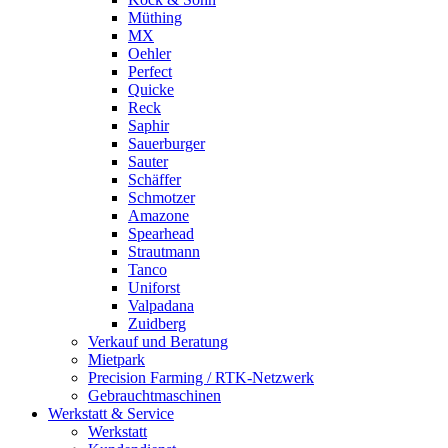
Müthing
MX
Oehler
Perfect
Quicke
Reck
Saphir
Sauerburger
Sauter
Schäffer
Schmotzer
Amazone
Spearhead
Strautmann
Tanco
Uniforst
Valpadana
Zuidberg
Verkauf und Beratung
Mietpark
Precision Farming / RTK-Netzwerk
Gebrauchtmaschinen
Werkstatt & Service
Werkstatt