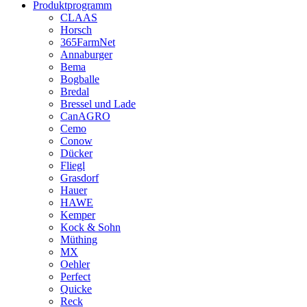
Produktprogramm
CLAAS
Horsch
365FarmNet
Annaburger
Bema
Bogballe
Bredal
Bressel und Lade
CanAGRO
Cemo
Conow
Dücker
Fliegl
Grasdorf
Hauer
HAWE
Kemper
Kock & Sohn
Müthing
MX
Oehler
Perfect
Quicke
Reck