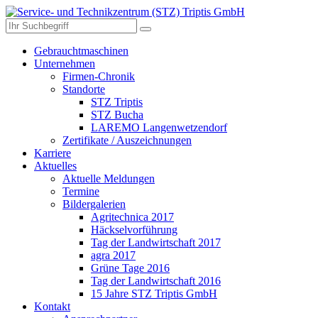
Gebrauchtmaschinen
Unternehmen
Firmen-Chronik
Standorte
STZ Triptis
STZ Bucha
LAREMO Langenwetzendorf
Zertifikate / Auszeichnungen
Karriere
Aktuelles
Aktuelle Meldungen
Termine
Bildergalerien
Agritechnica 2017
Häckselvorführung
Tag der Landwirtschaft 2017
agra 2017
Grüne Tage 2016
Tag der Landwirtschaft 2016
15 Jahre STZ Triptis GmbH
Kontakt