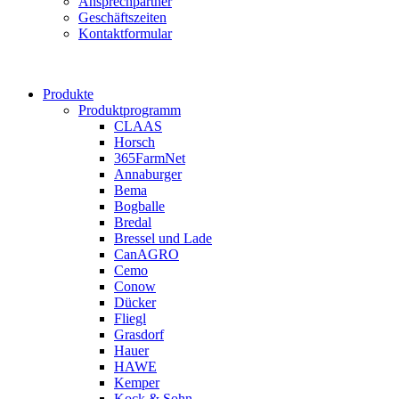
Ansprechpartner
Geschäftszeiten
Kontaktformular
Produkte
Produktprogramm
CLAAS
Horsch
365FarmNet
Annaburger
Bema
Bogballe
Bredal
Bressel und Lade
CanAGRO
Cemo
Conow
Dücker
Fliegl
Grasdorf
Hauer
HAWE
Kemper
Kock & Sohn