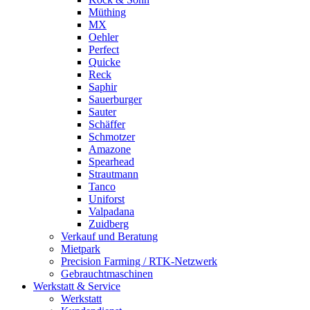
Müthing
MX
Oehler
Perfect
Quicke
Reck
Saphir
Sauerburger
Sauter
Schäffer
Schmotzer
Amazone
Spearhead
Strautmann
Tanco
Uniforst
Valpadana
Zuidberg
Verkauf und Beratung
Mietpark
Precision Farming / RTK-Netzwerk
Gebrauchtmaschinen
Werkstatt & Service
Werkstatt