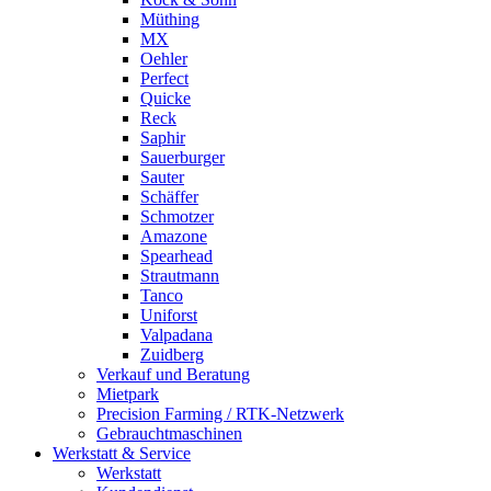
Müthing
MX
Oehler
Perfect
Quicke
Reck
Saphir
Sauerburger
Sauter
Schäffer
Schmotzer
Amazone
Spearhead
Strautmann
Tanco
Uniforst
Valpadana
Zuidberg
Verkauf und Beratung
Mietpark
Precision Farming / RTK-Netzwerk
Gebrauchtmaschinen
Werkstatt & Service
Werkstatt