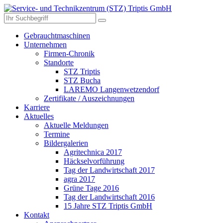
Gebrauchtmaschinen
Unternehmen
Firmen-Chronik
Standorte
STZ Triptis
STZ Bucha
LAREMO Langenwetzendorf
Zertifikate / Auszeichnungen
Karriere
Aktuelles
Aktuelle Meldungen
Termine
Bildergalerien
Agritechnica 2017
Häckselvorführung
Tag der Landwirtschaft 2017
agra 2017
Grüne Tage 2016
Tag der Landwirtschaft 2016
15 Jahre STZ Triptis GmbH
Kontakt