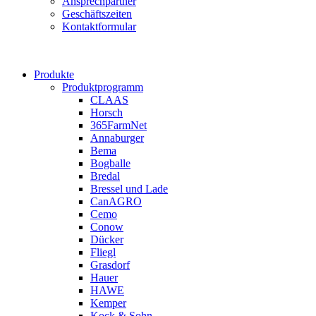
Ansprechpartner
Geschäftszeiten
Kontaktformular
Produkte
Produktprogramm
CLAAS
Horsch
365FarmNet
Annaburger
Bema
Bogballe
Bredal
Bressel und Lade
CanAGRO
Cemo
Conow
Dücker
Fliegl
Grasdorf
Hauer
HAWE
Kemper
Kock & Sohn