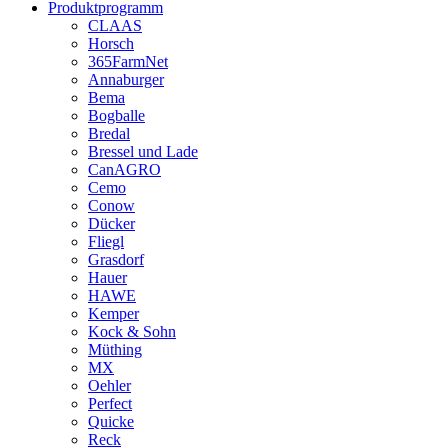
Produktprogramm
CLAAS
Horsch
365FarmNet
Annaburger
Bema
Bogballe
Bredal
Bressel und Lade
CanAGRO
Cemo
Conow
Dücker
Fliegl
Grasdorf
Hauer
HAWE
Kemper
Kock & Sohn
Müthing
MX
Oehler
Perfect
Quicke
Reck