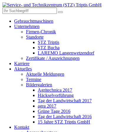
Gebrauchtmaschinen
Unternehmen
Firmen-Chronik
Standorte
STZ Triptis
STZ Bucha
LAREMO Langenwetzendorf
Zertifikate / Auszeichnungen
Karriere
Aktuelles
Aktuelle Meldungen
Termine
Bildergalerien
Agritechnica 2017
Häckselvorführung
Tag der Landwirtschaft 2017
agra 2017
Grüne Tage 2016
Tag der Landwirtschaft 2016
15 Jahre STZ Triptis GmbH
Kontakt