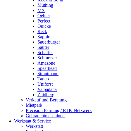
Müthing
MX
Oehler
Perfect
Quicke
Reck
Saphir
Sauerburger
Sauter
Schäffer
Schmotzer
Amazone
Spearhead
Strautmann
Tanco
Uniforst
Valpadana
Zuidberg
Verkauf und Beratung
Mietpark
Precision Farming / RTK-Netzwerk
Gebrauchtmaschinen
Werkstatt & Service
Werkstatt