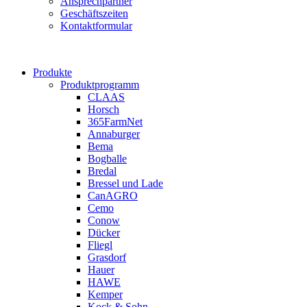
Ansprechpartner
Geschäftszeiten
Kontaktformular
Produkte
Produktprogramm
CLAAS
Horsch
365FarmNet
Annaburger
Bema
Bogballe
Bredal
Bressel und Lade
CanAGRO
Cemo
Conow
Dücker
Fliegl
Grasdorf
Hauer
HAWE
Kemper
Kock & Sohn