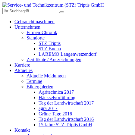
Gebrauchtmaschinen
Unternehmen
Firmen-Chronik
Standorte
STZ Triptis
STZ Bucha
LAREMO Langenwetzendorf
Zertifikate / Auszeichnungen
Karriere
Aktuelles
Aktuelle Meldungen
Termine
Bildergalerien
Agritechnica 2017
Häckselvorführung
Tag der Landwirtschaft 2017
agra 2017
Grüne Tage 2016
Tag der Landwirtschaft 2016
15 Jahre STZ Triptis GmbH
Kontakt