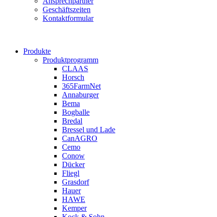
Ansprechpartner
Geschäftszeiten
Kontaktformular
Produkte
Produktprogramm
CLAAS
Horsch
365FarmNet
Annaburger
Bema
Bogballe
Bredal
Bressel und Lade
CanAGRO
Cemo
Conow
Dücker
Fliegl
Grasdorf
Hauer
HAWE
Kemper
Kock & Sohn