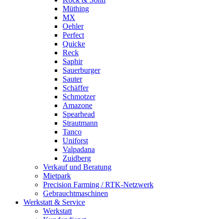
Müthing
MX
Oehler
Perfect
Quicke
Reck
Saphir
Sauerburger
Sauter
Schäffer
Schmotzer
Amazone
Spearhead
Strautmann
Tanco
Uniforst
Valpadana
Zuidberg
Verkauf und Beratung
Mietpark
Precision Farming / RTK-Netzwerk
Gebrauchtmaschinen
Werkstatt & Service
Werkstatt