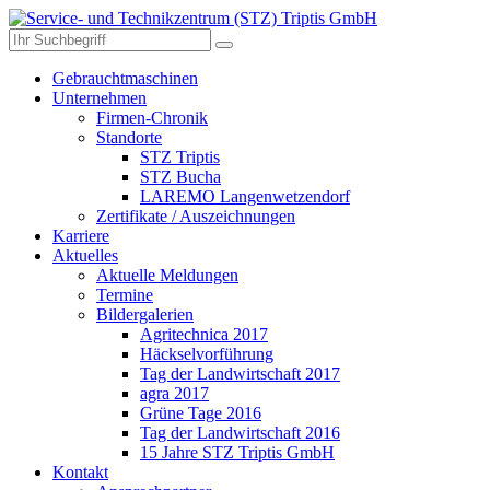
Gebrauchtmaschinen
Unternehmen
Firmen-Chronik
Standorte
STZ Triptis
STZ Bucha
LAREMO Langenwetzendorf
Zertifikate / Auszeichnungen
Karriere
Aktuelles
Aktuelle Meldungen
Termine
Bildergalerien
Agritechnica 2017
Häckselvorführung
Tag der Landwirtschaft 2017
agra 2017
Grüne Tage 2016
Tag der Landwirtschaft 2016
15 Jahre STZ Triptis GmbH
Kontakt