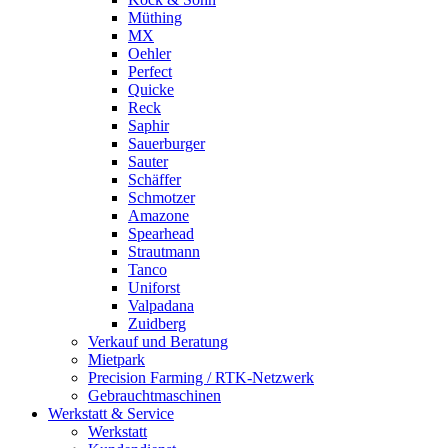
Müthing
MX
Oehler
Perfect
Quicke
Reck
Saphir
Sauerburger
Sauter
Schäffer
Schmotzer
Amazone
Spearhead
Strautmann
Tanco
Uniforst
Valpadana
Zuidberg
Verkauf und Beratung
Mietpark
Precision Farming / RTK-Netzwerk
Gebrauchtmaschinen
Werkstatt & Service
Werkstatt