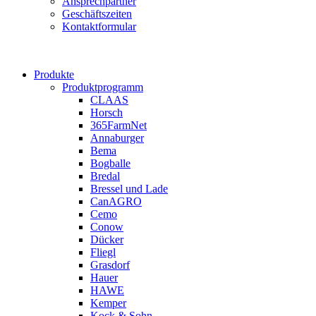
Ansprechpartner
Geschäftszeiten
Kontaktformular
Produkte
Produktprogramm
CLAAS
Horsch
365FarmNet
Annaburger
Bema
Bogballe
Bredal
Bressel und Lade
CanAGRO
Cemo
Conow
Dücker
Fliegl
Grasdorf
Hauer
HAWE
Kemper
Kock & Sohn